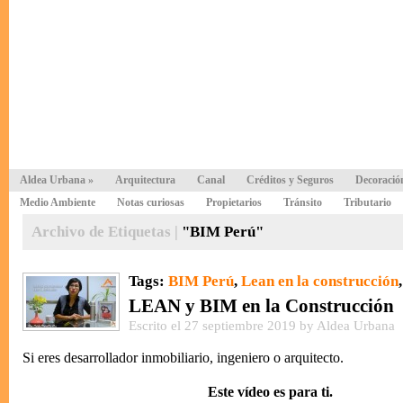
Aldea Urbana
»
Arquitectura
Canal
Créditos y Seguros
Decoració
Medio Ambiente
Notas curiosas
Propietarios
Tránsito
Tributario
Archivo de Etiquetas |
"BIM Perú"
Tags:
BIM Perú
,
Lean en la construcción
LEAN y BIM en la Construcción
Escrito el 27 septiembre 2019 by Aldea Urbana
Si eres desarrollador inmobiliario, ingeniero o arquitecto.
Este vídeo es para ti.