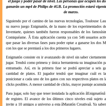
el juego y poder pasar de nivel. Las personas que ocupen los do
ganarán un mp4 de Philips de 4GB. La promoción estará vigente 
de marzo.
Siguiendo por el camino de las nuevas tecnologías, Toulouse Lau
su nuevo juego Enigmatón, de la mano de los experimentados des
Inventarte, quienes también fueron responsables de los famosí
Comiquéame. Â Esta aplicación cuenta ya con 546 usuarios activ
que pasar las diversas fases para poder optar a ganarse los dos
con los que se premiará a los dos primeros lugares.
Enigmatón consiste en ir avanzando de nivel sin saber ciertament
jugar. Tendrá como primera y única herramienta su imaginación pa
entramado. Así, en la primera fase se podrá apreciar a seis g
cantidad de platos. El jugador tendrá que imaginar cuál es l
posicionar a cada uno de los gatos con sus respectivos platos en 
clicks posibles. A menor cantidad de clicks, mayor puntaje acumul
Para jugar, solo hay que tener instalada la aplicación âEnigmatónâ
de registro. El avance de los últimos cinco niveles está sujeto a
invite a 10 amigos a universo a esta âMaratón Creativaâ. Ya saben