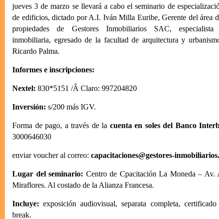
jueves 3 de marzo se llevará a cabo el seminario de especializaci
de edificios, dictado por A.I. Iván Milla Euribe, Gerente del área
propiedades de Gestores Inmobiliarios SAC, especialista 
inmobiliaria, egresado de la facultad de arquitectura y urbanis
Ricardo Palma.
Informes e inscripciones:
Nextel:
830*5151 /Â Claro: 997204820
Inversión:
s/200 más IGV.
Forma de pago, a través de la
cuenta en soles del Banco Inter
3000646030
enviar voucher al correo:
capacitaciones@gestores-inmobiliario
Lugar del seminario:
Centro de Cpacitación La Moneda – Av.
Miraflores. Al costado de la Alianza Francesa.
Incluye:
exposición audiovisual, separata completa, certificad
break.