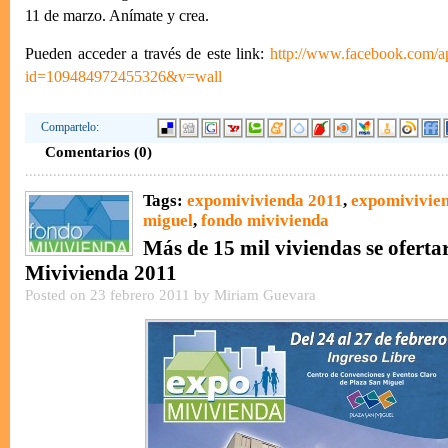
11 de marzo. Anímate y crea.
Pueden acceder a través de este link:
http://www.facebook.com/ap
id=109484972455326&v=wall
Compartelo:
Comentarios (0)
Tags:
expomivivienda 2011
,
expomivivien
miguel
,
fondo mivivienda
Más de 15 mil viviendas se ofert
Mivivienda 2011
Posted on 23 febrero 2011 by Miriam Guevara