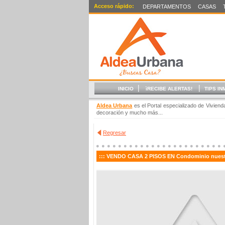
Acceso rápido:
DEPARTAMENTOS
CASAS
|
|
INICIO
ìRECIBE ALERTAS!
TIPS IN
Aldea Urbana
es el Portal especializado de Vivien
decoración y mucho más...
Regresar
:::
VENDO CASA 2 PISOS EN Condominio nuestra 