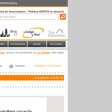
EMPRESARIAL
|
rea de Anunciantes
Publica
GRATIS
tu anuncio
rate
Contáctanos
Ayuda
Encuesta
rial
, ofrecer tus productos en
La Tienda
, leer sobre
go
Imprimir
Agregar a tus favoritos
::: Actualizado al 26.03.25
ogle Maps correctly.