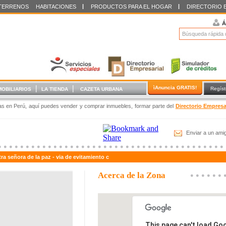
|
|
TERRENOS
HABITACIONES
PRODUCTOS PARA EL HOGAR
DIRECTORIO 
Á
|
|
ìAnuncia GRATIS!
Regíst
MOBILIARIOS
LA TIENDA
CAZETA URBANA
das en Perú, aquí puedes vender y comprar inmuebles, formar parte del
Directorio Empresa
Enviar a un ami
señora de la paz - via de evitamiento c
Acerca de la Zona
This page can't load Go