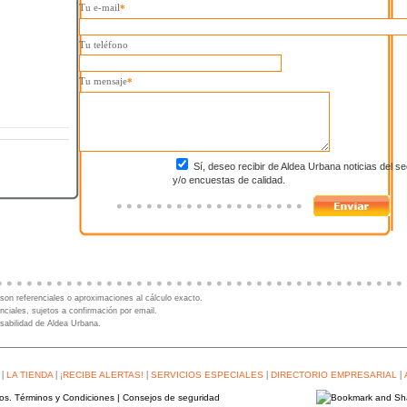
Tu e-mail
*
Tu teléfono
Tu mensaje
*
Sí, deseo recibir de Aldea Urbana noticias del se
y/o encuestas de calidad.
son referenciales o aproximaciones al cálculo exacto.
nciales, sujetos a confirmación por email.
sabilidad de Aldea Urbana.
|
|
|
|
|
LA TIENDA
¡RECIBE ALERTAS!
SERVICIOS ESPECIALES
DIRECTORIO EMPRESARIAL
dos.
Términos y Condiciones
|
Consejos de seguridad