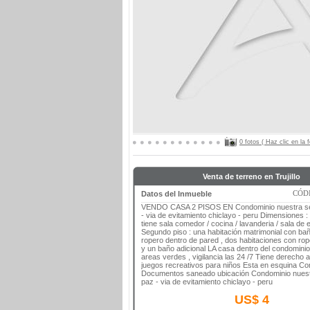
0 fotos ( Haz clic en la
Venta de terreno en Trujillo
CÓDI
Datos del Inmueble
VENDO CASA 2 PISOS EN Condominio nuestra se
- via de evitamiento chiclayo - peru Dimensiones :
tiene sala comedor / cocina / lavanderia / sala de 
Segundo piso : una habitación matrimonial con bañ
ropero dentro de pared , dos habitaciones con rop
y un baño adicional LA casa dentro del condomini
areas verdes , vigilancia las 24 /7 Tiene derecho a
juegos recreativos para niños Esta en esquina C
Documentos saneado ubicación Condominio nuest
paz - via de evitamiento chiclayo - peru
US$ 4