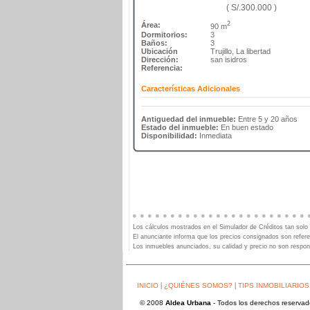
( S/.300.000 )
2
Área:
90 m
Dormitorios:
3
Baños:
3
Ubicación
Trujillo, La libertad
Dirección:
san isidros
Referencia:
Características Adicionales
Antiguedad del inmueble:
Entre 5 y 20 años
Estado del inmueble:
En buen estado
Disponibilidad:
Inmediata
Los cálculos mostrados en el Simulador de Créditos tan solo 
El anunciante informa que los precios consignados son refere
Los inmuebles anunciados, su calidad y precio no son respon
|
|
INICIO
¿QUIÉNES SOMOS?
TIPS INMOBILIARIOS
© 2008
Aldea Urbana
- Todos los derechos reserva