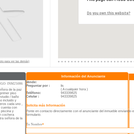
Do you own this website?
 foto para ver las demás)
Información del Anunciante
Vende:
GO: INM25086
Preguntar por :
lis
( A cualquier hora )
ñora de la paz
Teléfono:
943339825
 primer piso
Celular :
943339825
estudio / baño
o incluido y
eros cada uno ,
Solicita más Información
o cuenta con
 piscina y
Ponte en contacto directamente con el anunciante del inmueble enviando e
on cochera
formulario.
ra señora de la
Tu Nombre
*