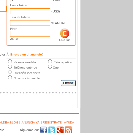
Cuota Inicial
(US$)
Tasa de Interés
% ANUAL
Plazo
AÑOS
ctor
Â¿Errores en el anuncio?
Ya está vendido
Está repetido
Teléfono erróneo
Otro
Dirección incorrecta
No existe inmueble
|
|
|
ALDEA BLOG
¡ANUNCIA YA!
REGÍSTRATE
AYUDA
Síguenos en
: