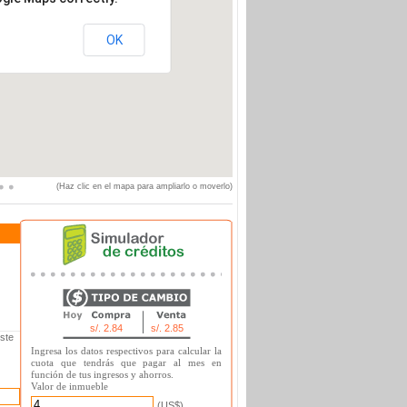
OK
(Haz clic en el mapa para ampliarlo o moverlo)
s/. 2.84
s/. 2.85
ste
Ingresa los datos respectivos para calcular la
cuota que tendrás que pagar al mes en
función de tus ingresos y ahorros.
Valor de inmueble
(US$)