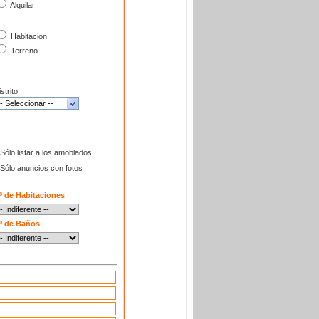
Alquilar
Habitacion
Terreno
strito
-- Seleccionar --
Sólo listar a los amoblados
Sólo anuncios con fotos
º de Habitaciones
º de Baños