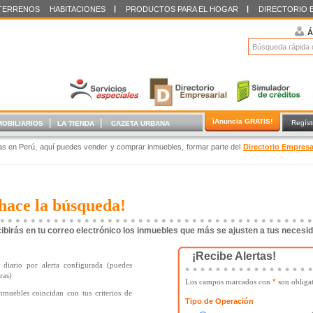
|
|
TERRENOS
HABITACIONES
PRODUCTOS PARA EL HOGAR
DIRECTORIO 
Á
|
|
ìAnuncia GRATIS!
Regíst
MOBILIARIOS
LA TIENDA
CAZETA URBANA
das en Perú, aquí puedes vender y comprar inmuebles, formar parte del
Directorio Empresa
hace la búsqueda!
cibirás en tu correo electrónico los inmuebles que más se ajusten a tus necesi
¡Recibe Alertas!
diario por alerta configurada (puedes
ras)
Los campos marcados con
son obligat
*
inmuebles coincidan con tus criterios de
Tipo de Operación