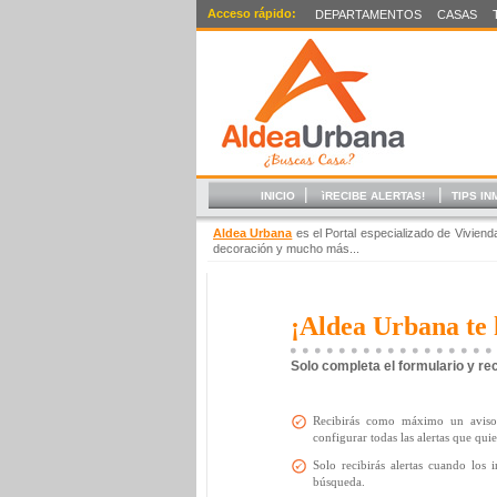
Acceso rápido:
DEPARTAMENTOS
CASAS
|
|
INICIO
ìRECIBE ALERTAS!
TIPS IN
Aldea Urbana
es el Portal especializado de Vivien
decoración y mucho más...
¡Aldea Urbana te 
Solo completa el formulario y re
Recibirás como máximo un aviso 
configurar todas las alertas que quie
Solo recibirás alertas cuando los 
búsqueda.