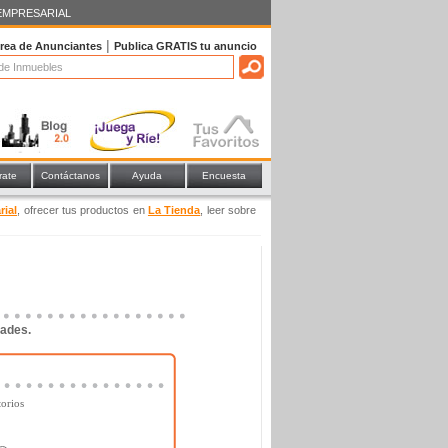
EMPRESARIAL
|
rea de Anunciantes
Publica
GRATIS
tu anuncio
rate
Contáctanos
Ayuda
Encuesta
rial
, ofrecer tus productos en
La Tienda
, leer sobre
dades.
orios