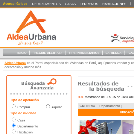
Acceso rápido:
|
DEPARTAMENTOS
CASAS
TERRENOS
HABITACIONES
|
|
|
|
INICIO
ìRECIBE ALERTAS!
TIPS INMOBILIARIOS
LA TIENDA
CA
Aldea Urbana
es el Portal especializado de Viviendas en Perú, aquí puedes vender y c
decoración y mucho más...
Mostrando del
1
al
15
de
1487
Anu
Tipo de operación
CRITERIO:
Departamento |
Comprar
Alquilar
UBICACI
Tipo de vivienda
Casa
Departamento
Habitación