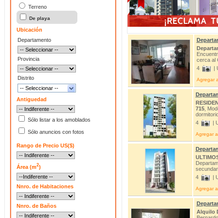
Terreno
De playa
Ubicación
Departamento
Departam
Departam
Encuentra
Provincia
cerca al
4
| 
Distrito
Agregar a
-- Seleccionar --
Departam
Antiguedad
RESIDEN
715
, Mod
dormitor
Sólo listar a los amoblados
4
| 
Sólo anuncios con fotos
Agregar a 
Rango de Precio US($)
Departam
ULTIMO
Departame
2
Área (m
)
secundar
4
| 
Nnro. de Habitaciones
Agregar a 
Departam
Nnro. de Baños
Alquilo 
Bernardo 