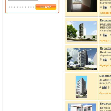
Mantenim
3
| 
Agregar a
Departa
PREVEN
RESIDE
vivienda
5
| 
Agregar a
Departa
Residen
departame
5
| 
Agregar a
Departam
ALAMOS
mts2,a 2 
4
| 
Agregar a 
Departa
Edificio
de 3 dorm