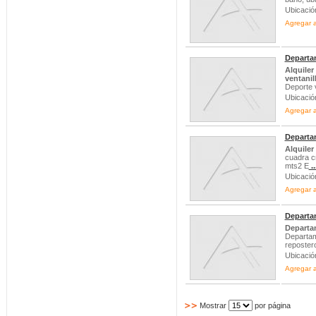
Ubicació
Agregar a
Departam
Alquiler
ventanil
Deporte 
Ubicació
Agregar a
Departam
Alquiler
cuadra cr
mts2 E
..
Ubicació
Agregar a
Departam
Departam
Departam
repostero
Ubicació
Agregar a
Mostrar
por página