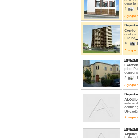
departa
4
| 
Agregar a
Departa
Condomi
ecológico
Elija los
..
10
|
Agregar a
Departa
Corazon 
piso
, Pa
domitori
2
| 
Agregar a
Departam
ALQUIL
independi
centrica 
Ubicació
Agregar a
Departam
Alquile
baño, ubi