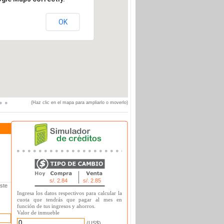
OK
(Haz clic en el mapa para ampliarlo o moverlo)
s/. 2.84
s/. 2.85
ste
Ingresa los datos respectivos para calcular la
cuota que tendrás que pagar al mes en
función de tus ingresos y ahorros.
Valor de inmueble
(US$)