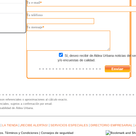
Tu e-mail
*
Tu teléfono
Tu mensaje
*
Sí, deseo recibir de Aldea Urbana noticias del se
y/o encuestas de calidad.
son referenciales o aproximaciones al cálculo exacto.
nciales, sujetos a confirmación por email.
sabilidad de Aldea Urbana.
|
|
|
|
|
LA TIENDA
¡RECIBE ALERTAS!
SERVICIOS ESPECIALES
DIRECTORIO EMPRESARIAL
dos.
Términos y Condiciones
|
Consejos de seguridad