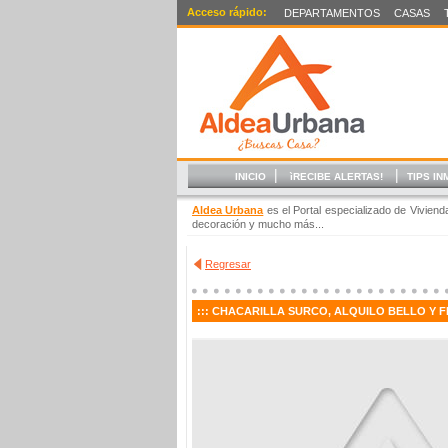
Acceso rápido:
DEPARTAMENTOS
CASAS
|
|
INICIO
ìRECIBE ALERTAS!
TIPS IN
Aldea Urbana
es el Portal especializado de Vivien
decoración y mucho más...
Regresar
:::
CHACARILLA SURCO, ALQUILO BELLO Y 