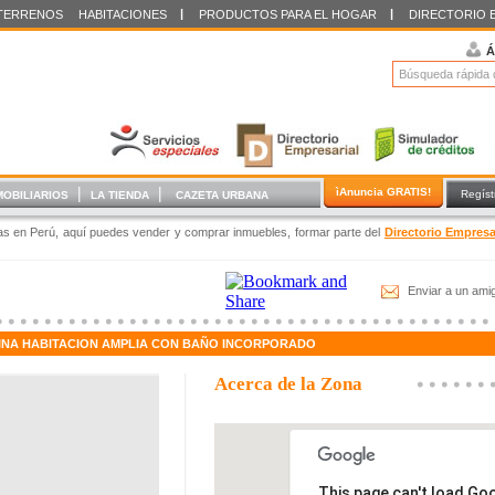
|
|
TERRENOS
HABITACIONES
PRODUCTOS PARA EL HOGAR
DIRECTORIO 
Á
|
|
ìAnuncia GRATIS!
Regíst
MOBILIARIOS
LA TIENDA
CAZETA URBANA
das en Perú, aquí puedes vender y comprar inmuebles, formar parte del
Directorio Empresa
Enviar a un ami
FINA HABITACION AMPLIA CON BAÑO INCORPORADO
Acerca de la Zona
This page can't load Go