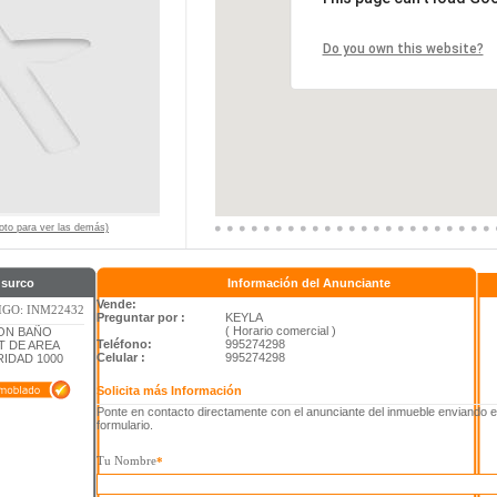
Do you own this website?
 foto para ver las demás)
 surco
Información del Anunciante
Vende:
GO: INM22432
Preguntar por :
KEYLA
( Horario comercial )
CON BAÑO
Teléfono:
995274298
 DE AREA
Celular :
995274298
IDAD 1000
Solicita más Información
Ponte en contacto directamente con el anunciante del inmueble enviando e
formulario.
Tu Nombre
*