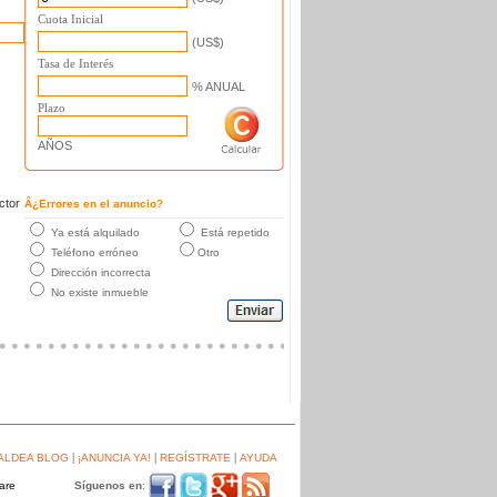
Cuota Inicial
(US$)
Tasa de Interés
% ANUAL
Plazo
AÑOS
ctor
Â¿Errores en el anuncio?
Ya está alquilado
Está repetido
Teléfono erróneo
Otro
Dirección incorrecta
No existe inmueble
|
|
|
ALDEA BLOG
¡ANUNCIA YA!
REGÍSTRATE
AYUDA
Síguenos en
: