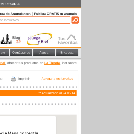
EMPRESARIAL
|
rea de Anunciantes
Publica
GRATIS
tu anuncio
rate
Contáctanos
Ayuda
Encuesta
rial
, ofrecer tus productos en
La Tienda
, leer sobre
go
Imprimir
Agregar a tus favoritos
::: Actualizado al 24.05.14
ogle Maps correctly.