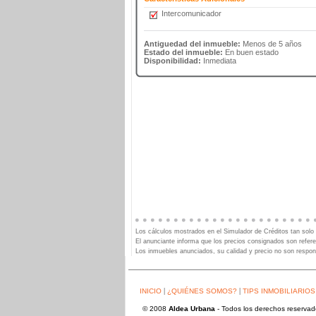
Intercomunicador
Antiguedad del inmueble:
Menos de 5 años
Estado del inmueble:
En buen estado
Disponibilidad:
Inmediata
Los cálculos mostrados en el Simulador de Créditos tan solo 
El anunciante informa que los precios consignados son refere
Los inmuebles anunciados, su calidad y precio no son respon
|
|
INICIO
¿QUIÉNES SOMOS?
TIPS INMOBILIARIOS
© 2008
Aldea Urbana
- Todos los derechos reserva