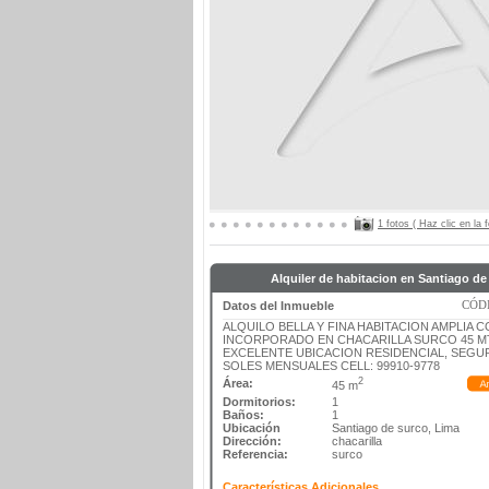
1 fotos ( Haz clic en la
Alquiler de habitacion en Santiago de
CÓDI
Datos del Inmueble
ALQUILO BELLA Y FINA HABITACION AMPLIA 
INCORPORADO EN CHACARILLA SURCO 45 MT
EXCELENTE UBICACION RESIDENCIAL, SEGUR
SOLES MENSUALES CELL: 99910-9778
2
Área:
45 m
Dormitorios:
1
Baños:
1
Ubicación
Santiago de surco, Lima
Dirección:
chacarilla
Referencia:
surco
Características Adicionales