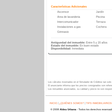
Características Adicionales
Ascensor
Jardín
Area de lavanderia
Piscina
Intercomunicador
Terraza
Instalaciones a gas
Cochera
Gimnasio
Antiguedad del inmueble:
Entre 5 y 20 años
Estado del inmueble:
En buen estado
Disponibilidad:
Inmediata
Los cálculos mostrados en el Simulador de Créditos tan solo 
El anunciante informa que los precios consignados son refere
Los inmuebles anunciados, su calidad y precio no son respon
|
|
INICIO
¿QUIÉNES SOMOS?
TIPS INMOBILIARIOS
© 2008
Aldea Urbana
- Todos los derechos reserva