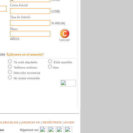
Cuota Inicial
(US$)
Tasa de Interés
% ANUAL
Plazo
AÑOS
ctor
Â¿Errores en el anuncio?
Ya está alquilado
Está repetido
Teléfono erróneo
Otro
Dirección incorrecta
No existe inmueble
|
|
|
ALDEA BLOG
¡ANUNCIA YA!
REGÍSTRATE
AYUDA
Síguenos en
: