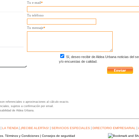
Tu e-mail
*
Tu teléfono
Tu mensaje
*
Sí, deseo recibir de Aldea Urbana noticias del se
y/o encuestas de calidad.
son referenciales o aproximaciones al cálculo exacto.
nciales, sujetos a confirmación por email.
sabilidad de Aldea Urbana.
|
|
|
|
|
LA TIENDA
¡RECIBE ALERTAS!
SERVICIOS ESPECIALES
DIRECTORIO EMPRESARIAL
dos.
Términos y Condiciones
|
Consejos de seguridad