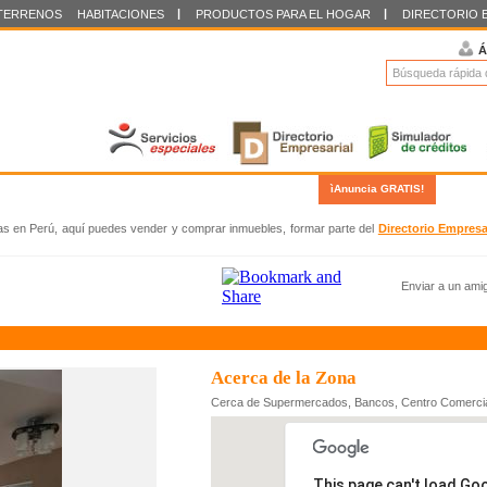
|
|
TERRENOS
HABITACIONES
PRODUCTOS PARA EL HOGAR
DIRECTORIO 
Á
|
|
ìAnuncia GRATIS!
Regíst
MOBILIARIOS
LA TIENDA
CAZETA URBANA
das en Perú, aquí puedes vender y comprar inmuebles, formar parte del
Directorio Empresa
Enviar a un ami
Acerca de la Zona
Cerca de Supermercados, Bancos, Centro Comerciale
This page can't load Go