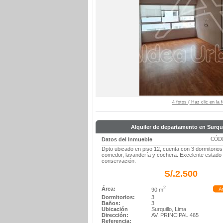
4 fotos ( Haz clic en la
Alquiler de departamento en Surqui
CÓDI
Datos del Inmueble
Dpto ubicado en piso 12, cuenta con 3 dormitorios,
comedor, lavandería y cochera. Excelente estado
conservación.
S/.2.500
2
Área:
90 m
Dormitorios:
3
Baños:
3
Ubicación
Surquillo, Lima
Dirección:
AV. PRINCIPAL 465
Referencia: