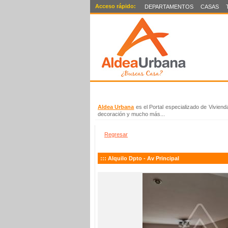
Acceso rápido:
DEPARTAMENTOS
CASAS
|
|
INICIO
ìRECIBE ALERTAS!
TIPS IN
Aldea Urbana
es el Portal especializado de Vivien
decoración y mucho más...
Regresar
:::
Alquilo Dpto - Av Principal