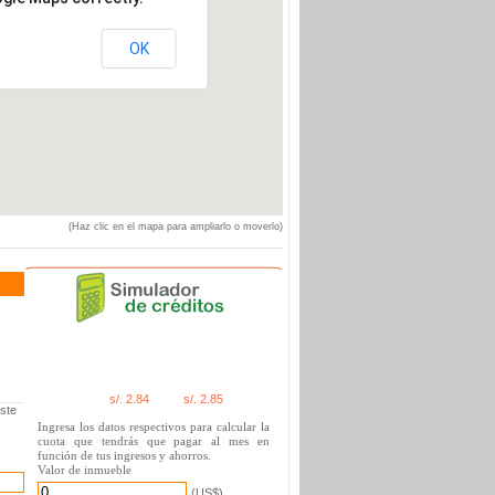
OK
(Haz clic en el mapa para ampliarlo o moverlo)
s/. 2.84
s/. 2.85
ste
Ingresa los datos respectivos para calcular la
cuota que tendrás que pagar al mes en
función de tus ingresos y ahorros.
Valor de inmueble
(US$)