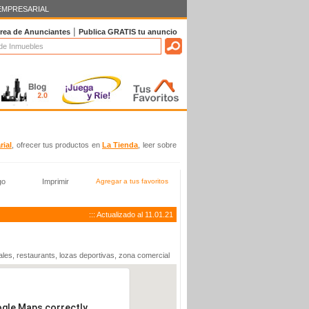
EMPRESARIAL
|
rea de Anunciantes
Publica
GRATIS
tu anuncio
rate
Contáctanos
Ayuda
Encuesta
rial
, ofrecer tus productos en
La Tienda
, leer sobre
go
Imprimir
Agregar a tus favoritos
::: Actualizado al 11.01.21
s, restaurants, lozas deportivas, zona comercial
ogle Maps correctly.