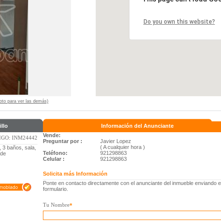
Do you own this website?
 foto para ver las demás)
llo
Información del Anunciante
Vende:
GO: INM24442
Preguntar por :
Javier Lopez
( A cualquier hora )
 3 baños, sala,
Teléfono:
921298863
 de
Celular :
921298863
Solicita más Información
Ponte en contacto directamente con el anunciante del inmueble enviando e
formulario.
Tu Nombre
*